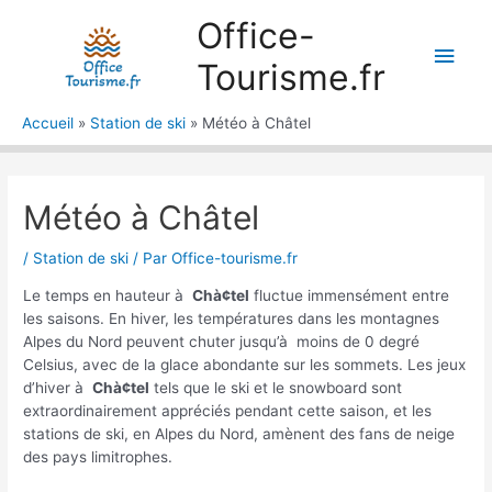
Aller
Office-
au
Men
contenu
Tourisme.fr
princ
Accueil
Station de ski
Météo à Châtel
Météo à Châtel
/
Station de ski
/ Par
Office-tourisme.fr
Le temps en hauteur à
Chà¢tel
fluctue immensément entre
les saisons. En hiver, les températures dans les montagnes
Alpes du Nord peuvent chuter jusqu’à moins de 0 degré
Celsius, avec de la glace abondante sur les sommets. Les jeux
d’hiver à
Chà¢tel
tels que le ski et le snowboard sont
extraordinairement appréciés pendant cette saison, et les
stations de ski, en Alpes du Nord, amènent des fans de neige
des pays limitrophes.