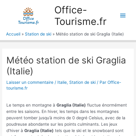
Aller
Office-
au
Men
contenu
Tourisme.fr
princ
Accueil
Station de ski
Météo station de ski Graglia (Italie)
Météo station de ski Graglia
(Italie)
Laisser un commentaire
/
Italie
,
Station de ski
/ Par
Office-
tourisme.fr
Le temps en montagne à
Graglia (Italie)
fluctue énormément
entre les saisons. En hiver, les temps dans les montagnes
peuvent tomber jusqu’à moins de 0 degré Celsius, avec de la
poudreuse abondante sur les points culminants. Les jeux
d’hiver à
Graglia (Italie)
tels que le ski et le snowboard sont