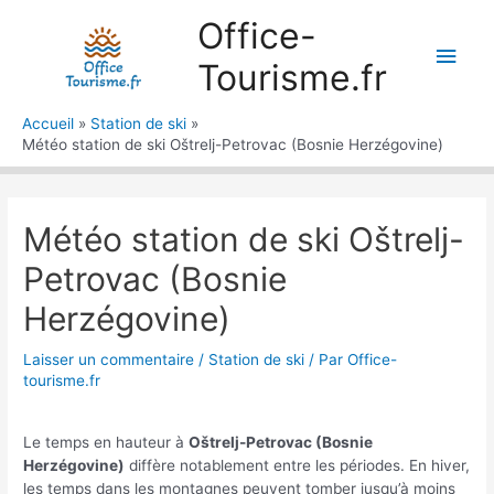
Aller
Office-
au
Men
contenu
Tourisme.fr
princ
Accueil
Station de ski
Météo station de ski Oštrelj-Petrovac (Bosnie Herzégovine)
Météo station de ski Oštrelj-
Petrovac (Bosnie
Herzégovine)
Laisser un commentaire
/
Station de ski
/ Par
Office-
tourisme.fr
Le temps en hauteur à
Oštrelj-Petrovac (Bosnie
Herzégovine)
diffère notablement entre les périodes. En hiver,
les temps dans les montagnes peuvent tomber jusqu’à moins