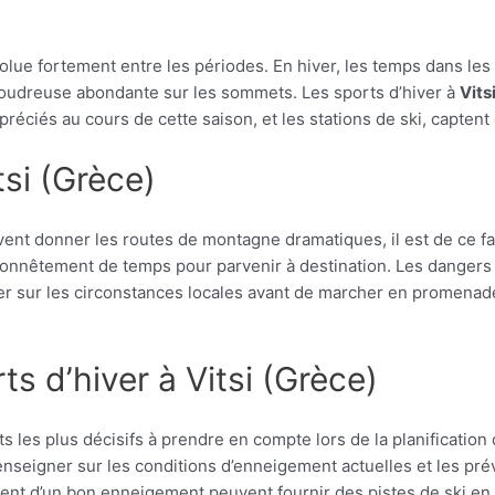
lue fortement entre les périodes. En hiver, les temps dans le
poudreuse abondante sur les sommets. Les sports d’hiver à
Vits
éciés au cours de cette saison, et les stations de ski, captent
tsi (Grèce)
vent donner les routes de montagne dramatiques, il est de ce fa
onnêtement de temps pour parvenir à destination. Les dangers 
nder sur les circonstances locales avant de marcher en promena
s d’hiver à Vitsi (Grèce)
s les plus décisifs à prendre en compte lors de la planification
 renseigner sur les conditions d’enneigement actuelles et les pr
osent d’un bon enneigement peuvent fournir des pistes de ski en