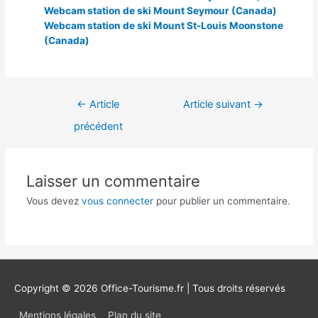
Webcam station de ski Mount Seymour (Canada)
Webcam station de ski Mount St-Louis Moonstone
(Canada)
Navigation
←
Article
Article suivant
→
de
précédent
l’article
Laisser un commentaire
Vous devez
vous connecter
pour publier un commentaire.
Copyright © 2026
Office-Tourisme.fr
| Tous droits réservés
Mentions légales
Plan du site